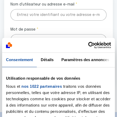
Nom d'utilisateur ou adresse e-mail
Mot de passe
Tous les champs marqués d'un astérisque (
*
) sont
Consentement
Détails
Paramètres des annonces
obligatoires.
Utilisation responsable de vos données
Nous et
nos 1022 partenaires
traitons vos données
personnelles, telles que votre adresse IP, en utilisant des
Mot de passe oublié ?
technologies comme les cookies pour stocker et accéder
à des informations sur votre appareil, afin de diffuser des
publicités et du contenu personnalisés, d'effectuer des