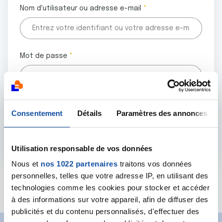
Nom d'utilisateur ou adresse e-mail
Mot de passe
Tous les champs marqués d'un astérisque (
*
) sont
Consentement
Détails
Paramètres des annonces
obligatoires.
Utilisation responsable de vos données
Nous et
nos 1022 partenaires
traitons vos données
personnelles, telles que votre adresse IP, en utilisant des
Mot de passe oublié ?
technologies comme les cookies pour stocker et accéder
à des informations sur votre appareil, afin de diffuser des
publicités et du contenu personnalisés, d'effectuer des