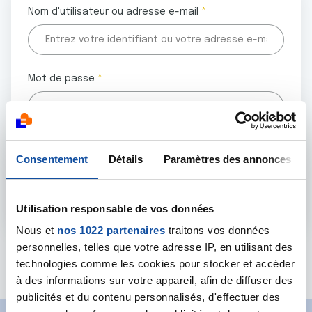
Nom d'utilisateur ou adresse e-mail
Mot de passe
Tous les champs marqués d'un astérisque (
*
) sont
Consentement
Détails
Paramètres des annonces
obligatoires.
Utilisation responsable de vos données
Nous et
nos 1022 partenaires
traitons vos données
personnelles, telles que votre adresse IP, en utilisant des
Mot de passe oublié ?
technologies comme les cookies pour stocker et accéder
à des informations sur votre appareil, afin de diffuser des
publicités et du contenu personnalisés, d'effectuer des