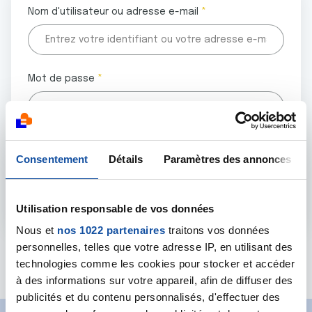
Nom d'utilisateur ou adresse e-mail
Mot de passe
Tous les champs marqués d'un astérisque (
*
) sont
Consentement
Détails
Paramètres des annonces
obligatoires.
Utilisation responsable de vos données
Nous et
nos 1022 partenaires
traitons vos données
personnelles, telles que votre adresse IP, en utilisant des
Mot de passe oublié ?
technologies comme les cookies pour stocker et accéder
à des informations sur votre appareil, afin de diffuser des
publicités et du contenu personnalisés, d'effectuer des