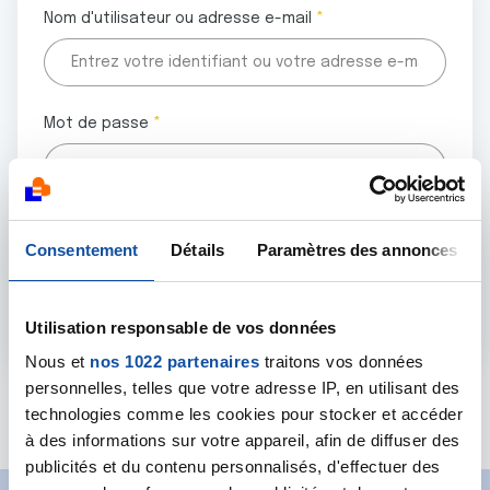
Nom d'utilisateur ou adresse e-mail
Mot de passe
Tous les champs marqués d'un astérisque (
*
) sont
Consentement
Détails
Paramètres des annonces
obligatoires.
Utilisation responsable de vos données
Nous et
nos 1022 partenaires
traitons vos données
personnelles, telles que votre adresse IP, en utilisant des
Mot de passe oublié ?
technologies comme les cookies pour stocker et accéder
à des informations sur votre appareil, afin de diffuser des
publicités et du contenu personnalisés, d'effectuer des