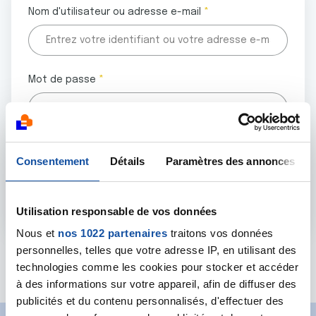
Nom d'utilisateur ou adresse e-mail
Mot de passe
Tous les champs marqués d'un astérisque (
*
) sont
Consentement
Détails
Paramètres des annonces
obligatoires.
Utilisation responsable de vos données
Nous et
nos 1022 partenaires
traitons vos données
personnelles, telles que votre adresse IP, en utilisant des
Mot de passe oublié ?
technologies comme les cookies pour stocker et accéder
à des informations sur votre appareil, afin de diffuser des
publicités et du contenu personnalisés, d'effectuer des