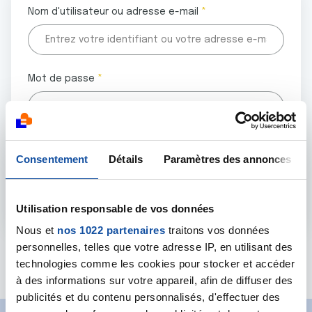
Nom d'utilisateur ou adresse e-mail
Mot de passe
Tous les champs marqués d'un astérisque (
*
) sont
Consentement
Détails
Paramètres des annonces
obligatoires.
Utilisation responsable de vos données
Nous et
nos 1022 partenaires
traitons vos données
personnelles, telles que votre adresse IP, en utilisant des
Mot de passe oublié ?
technologies comme les cookies pour stocker et accéder
à des informations sur votre appareil, afin de diffuser des
publicités et du contenu personnalisés, d'effectuer des