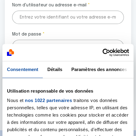
Nom d'utilisateur ou adresse e-mail
Mot de passe
Tous les champs marqués d'un astérisque (
*
) sont
Consentement
Détails
Paramètres des annonces
obligatoires.
Utilisation responsable de vos données
Nous et
nos 1022 partenaires
traitons vos données
personnelles, telles que votre adresse IP, en utilisant des
Mot de passe oublié ?
technologies comme les cookies pour stocker et accéder
à des informations sur votre appareil, afin de diffuser des
publicités et du contenu personnalisés, d'effectuer des