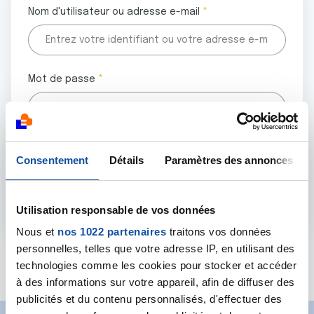
Nom d'utilisateur ou adresse e-mail
Mot de passe
Tous les champs marqués d'un astérisque (
*
) sont
Consentement
Détails
Paramètres des annonces
obligatoires.
Utilisation responsable de vos données
Nous et
nos 1022 partenaires
traitons vos données
personnelles, telles que votre adresse IP, en utilisant des
Mot de passe oublié ?
technologies comme les cookies pour stocker et accéder
à des informations sur votre appareil, afin de diffuser des
publicités et du contenu personnalisés, d'effectuer des