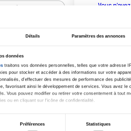
Vous n'ave
Créer un compte vous p
sur le fo
Détails
Paramètres des annonces
(
*
) sont obligatoires.
vos données
es
traitons vos données personnelles, telles que votre adresse IP,
es pour stocker et accéder à des informations sur votre appareil
sonnalisés, d'effectuer des mesures de performance des publicité
e, favorisant ainsi le développement de services. Vous avez le ch
ités. Vous pouvez modifier ou retirer votre consentement à tout 
es ou en cliquant sur l'icône de confidentialité.
imerions également :
tions sur votre localisation géographique qui peuvent être précis
Préférences
Statistiques
eil en l'analysant activement pour en relever les caractéristique