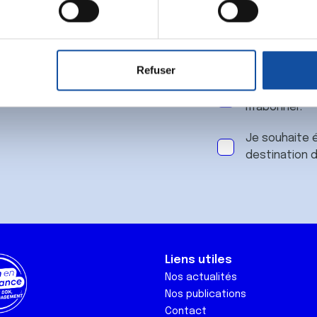
 notre
aitement de vos données personnelles et définir vos préférences
er ou retirer votre consentement à tout moment à partir de la dé
Refuser
e personnaliser le contenu et les annonces, d'offrir des fonctio
J'accepte le
rafic. Nous partageons également des informations sur l'utilisati
m'abonner.
, de publicité et d'analyse, qui peuvent combiner celles-ci avec
ils ont collectées lors de votre utilisation de leurs services.
Je souhaite é
destination 
Liens utiles
Nos actualités
Nos publications
Contact