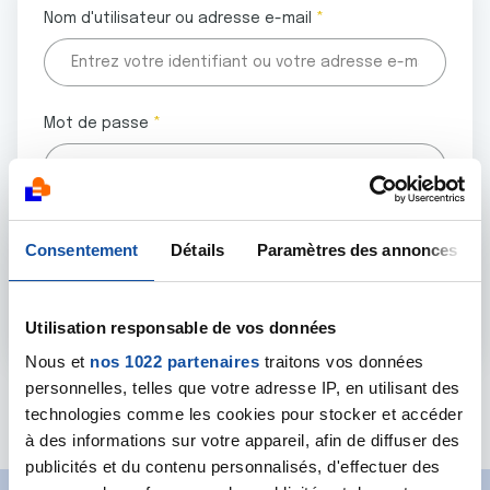
Nom d'utilisateur ou adresse e-mail
Mot de passe
Tous les champs marqués d'un astérisque (
*
) sont
Consentement
Détails
Paramètres des annonces
obligatoires.
Utilisation responsable de vos données
Nous et
nos 1022 partenaires
traitons vos données
personnelles, telles que votre adresse IP, en utilisant des
Mot de passe oublié ?
technologies comme les cookies pour stocker et accéder
à des informations sur votre appareil, afin de diffuser des
publicités et du contenu personnalisés, d'effectuer des