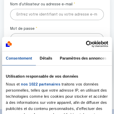
Nom d'utilisateur ou adresse e-mail
Mot de passe
Tous les champs marqués d'un astérisque (
*
) sont
Consentement
Détails
Paramètres des annonces
obligatoires.
Utilisation responsable de vos données
Nous et
nos 1022 partenaires
traitons vos données
personnelles, telles que votre adresse IP, en utilisant des
Mot de passe oublié ?
technologies comme les cookies pour stocker et accéder
à des informations sur votre appareil, afin de diffuser des
publicités et du contenu personnalisés, d'effectuer des