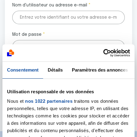
Nom d'utilisateur ou adresse e-mail
Mot de passe
Tous les champs marqués d'un astérisque (
*
) sont
Consentement
Détails
Paramètres des annonces
obligatoires.
Utilisation responsable de vos données
Nous et
nos 1022 partenaires
traitons vos données
personnelles, telles que votre adresse IP, en utilisant des
Mot de passe oublié ?
technologies comme les cookies pour stocker et accéder
à des informations sur votre appareil, afin de diffuser des
publicités et du contenu personnalisés, d'effectuer des