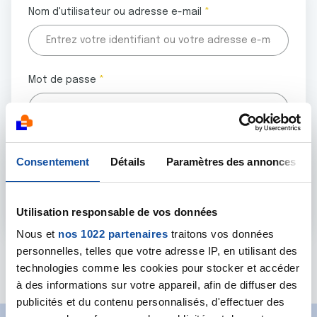
Nom d'utilisateur ou adresse e-mail
Mot de passe
Tous les champs marqués d'un astérisque (
*
) sont
Consentement
Détails
Paramètres des annonces
obligatoires.
Utilisation responsable de vos données
Nous et
nos 1022 partenaires
traitons vos données
personnelles, telles que votre adresse IP, en utilisant des
Mot de passe oublié ?
technologies comme les cookies pour stocker et accéder
à des informations sur votre appareil, afin de diffuser des
publicités et du contenu personnalisés, d'effectuer des