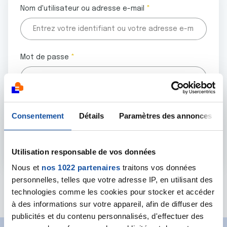
Nom d'utilisateur ou adresse e-mail
Mot de passe
Tous les champs marqués d'un astérisque (
*
) sont
Consentement
Détails
Paramètres des annonces
obligatoires.
Utilisation responsable de vos données
Nous et
nos 1022 partenaires
traitons vos données
personnelles, telles que votre adresse IP, en utilisant des
Mot de passe oublié ?
technologies comme les cookies pour stocker et accéder
à des informations sur votre appareil, afin de diffuser des
publicités et du contenu personnalisés, d'effectuer des