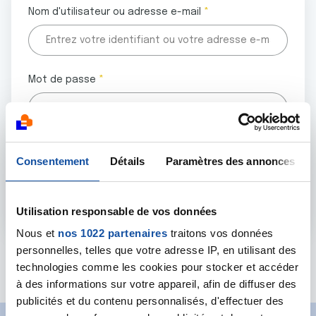
Nom d'utilisateur ou adresse e-mail
Mot de passe
Tous les champs marqués d'un astérisque (
*
) sont
Consentement
Détails
Paramètres des annonces
obligatoires.
Utilisation responsable de vos données
Nous et
nos 1022 partenaires
traitons vos données
personnelles, telles que votre adresse IP, en utilisant des
Mot de passe oublié ?
technologies comme les cookies pour stocker et accéder
à des informations sur votre appareil, afin de diffuser des
publicités et du contenu personnalisés, d'effectuer des