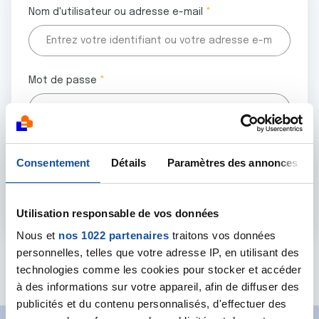
Nom d'utilisateur ou adresse e-mail
Mot de passe
Tous les champs marqués d'un astérisque (
*
) sont
Consentement
Détails
Paramètres des annonces
obligatoires.
Utilisation responsable de vos données
Nous et
nos 1022 partenaires
traitons vos données
personnelles, telles que votre adresse IP, en utilisant des
Mot de passe oublié ?
technologies comme les cookies pour stocker et accéder
à des informations sur votre appareil, afin de diffuser des
publicités et du contenu personnalisés, d'effectuer des