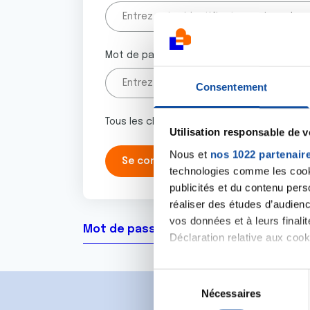
Mot de passe
Consentement
Tous les champs marqués d'un astérisque 
Utilisation responsable de 
Nous et
nos 1022 partenair
technologies comme les cooki
publicités et du contenu per
réaliser des études d’audienc
vos données et à leurs final
Mot de passe oublié ?
Déclaration relative aux cooki
Si vous le permettez, nous a
S
Collecter des informa
Nécessaires
é
Identifier votre appar