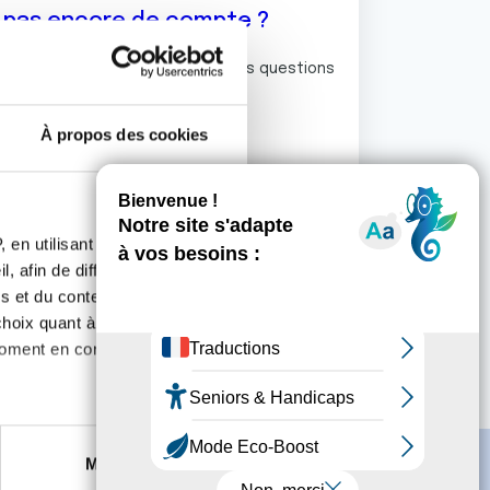
z pas encore de compte ?
ermet de commenter et poser vos questions
rum de discussion de la Ligue.
À propos des cookies
S'inscrire
 en utilisant des
, afin de diffuser des
s et du contenu, ainsi que de
oix quant à l'utilisation de
moment en consultant la
es à plusieurs mètres près
Marketing
s spécifiques (empreintes