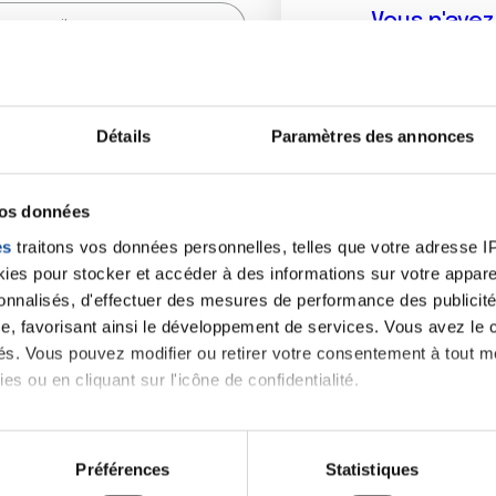
Vous n'ave
Créer un compte vous p
sur le fo
Détails
Paramètres des annonces
(
*
) sont obligatoires.
vos données
es
traitons vos données personnelles, telles que votre adresse IP,
es pour stocker et accéder à des informations sur votre appareil
sonnalisés, d'effectuer des mesures de performance des publicité
e, favorisant ainsi le développement de services. Vous avez le ch
ités. Vous pouvez modifier ou retirer votre consentement à tout 
es ou en cliquant sur l'icône de confidentialité.
imerions également :
tions sur votre localisation géographique qui peuvent être précis
Préférences
Statistiques
eil en l'analysant activement pour en relever les caractéristique