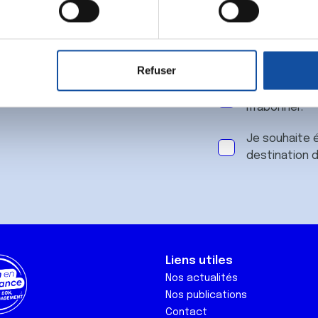
 notre
aitement de vos données personnelles et définir vos préférences
er ou retirer votre consentement à tout moment à partir de la dé
Refuser
e personnaliser le contenu et les annonces, d'offrir des fonctio
J'accepte le
rafic. Nous partageons également des informations sur l'utilisati
m'abonner.
, de publicité et d'analyse, qui peuvent combiner celles-ci avec
ils ont collectées lors de votre utilisation de leurs services.
Je souhaite é
destination 
Liens utiles
Nos actualités
Nos publications
Contact