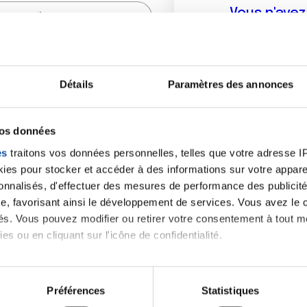
Vous n'ave
Créer un compte vous p
sur le fo
Détails
Paramètres des annonces
(
*
) sont obligatoires.
vos données
es
traitons vos données personnelles, telles que votre adresse IP,
es pour stocker et accéder à des informations sur votre appareil
sonnalisés, d'effectuer des mesures de performance des publicité
e, favorisant ainsi le développement de services. Vous avez le ch
ités. Vous pouvez modifier ou retirer votre consentement à tout 
es ou en cliquant sur l'icône de confidentialité.
imerions également :
tions sur votre localisation géographique qui peuvent être précis
Préférences
Statistiques
eil en l'analysant activement pour en relever les caractéristique