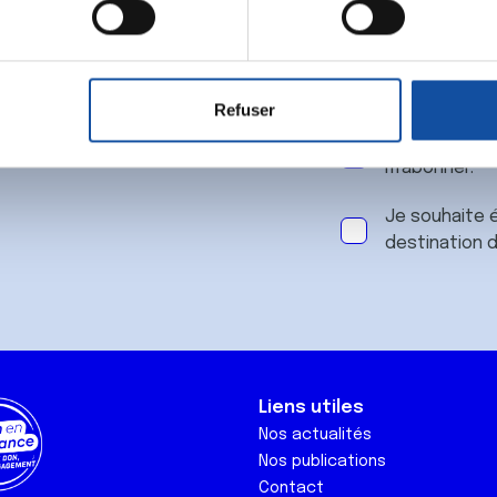
 notre
aitement de vos données personnelles et définir vos préférences
er ou retirer votre consentement à tout moment à partir de la dé
Refuser
e personnaliser le contenu et les annonces, d'offrir des fonctio
J'accepte le
rafic. Nous partageons également des informations sur l'utilisati
m'abonner.
, de publicité et d'analyse, qui peuvent combiner celles-ci avec
ils ont collectées lors de votre utilisation de leurs services.
Je souhaite é
destination 
Liens utiles
Nos actualités
Nos publications
Contact