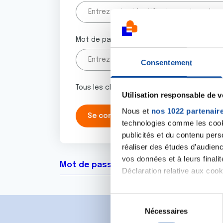
Mot de passe
Consentement
Tous les champs marqués d'un astérisque 
Utilisation responsable de 
Nous et
nos 1022 partenair
technologies comme les cooki
publicités et du contenu per
réaliser des études d’audienc
vos données et à leurs final
Mot de passe oublié ?
Déclaration relative aux cooki
Si vous le permettez, nous a
S
Collecter des informa
Nécessaires
é
Identifier votre appar