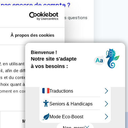
z pas encore de compte ?
ermet de commenter et poser vos questions
rum de discussion de la Ligue.
À propos des cookies
S'inscrire
 en utilisant des
, afin de diffuser des
s et du contenu, ainsi que de
oix quant à l'utilisation de
moment en consultant la
es à plusieurs mètres près
Marketing
s spécifiques (empreintes