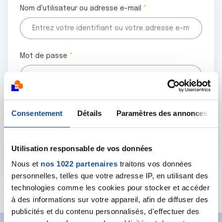
Nom d'utilisateur ou adresse e-mail
Mot de passe
Tous les champs marqués d'un astérisque (
*
) sont
Consentement
Détails
Paramètres des annonces
obligatoires.
Utilisation responsable de vos données
Nous et
nos 1022 partenaires
traitons vos données
personnelles, telles que votre adresse IP, en utilisant des
Mot de passe oublié ?
technologies comme les cookies pour stocker et accéder
à des informations sur votre appareil, afin de diffuser des
publicités et du contenu personnalisés, d'effectuer des