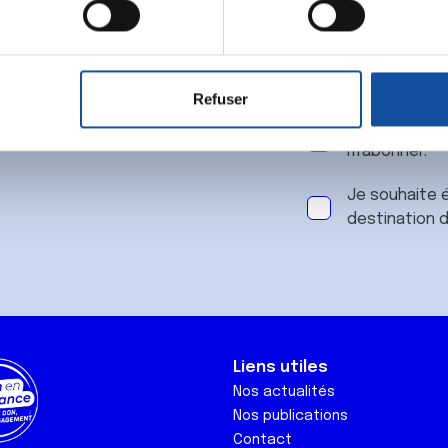
 notre
aitement de vos données personnelles et définir vos préférences
er ou retirer votre consentement à tout moment à partir de la dé
Refuser
e personnaliser le contenu et les annonces, d'offrir des fonctio
J'accepte le
rafic. Nous partageons également des informations sur l'utilisati
m'abonner.
, de publicité et d'analyse, qui peuvent combiner celles-ci avec
ils ont collectées lors de votre utilisation de leurs services.
Je souhaite é
destination 
Liens utiles
Nos actualités
Nos publications
Contact