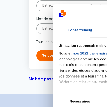
Mot de passe
Consentement
Tous les champs marqués d'un astérisque 
Utilisation responsable de 
Nous et
nos 1022 partenair
technologies comme les cooki
publicités et du contenu per
réaliser des études d’audienc
vos données et à leurs final
Mot de passe oublié ?
Déclaration relative aux cooki
Si vous le permettez, nous a
S
Collecter des informa
Nécessaires
é
Identifier votre appar