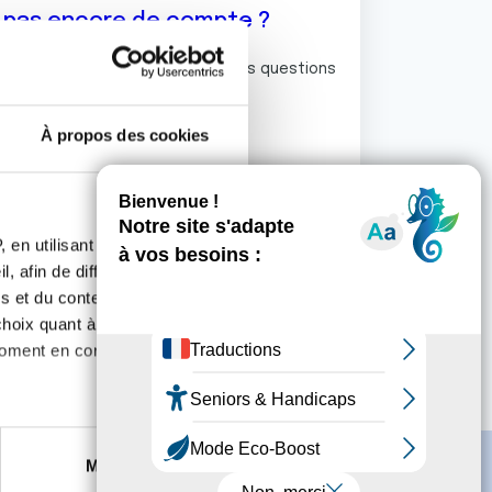
z pas encore de compte ?
ermet de commenter et poser vos questions
rum de discussion de la Ligue.
À propos des cookies
S'inscrire
 en utilisant des
, afin de diffuser des
s et du contenu, ainsi que de
oix quant à l'utilisation de
moment en consultant la
es à plusieurs mètres près
Marketing
s spécifiques (empreintes