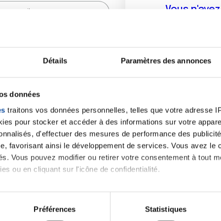
Vous n'ave
Créer un compte vous p
sur le fo
Détails
Paramètres des annonces
(
*
) sont obligatoires.
vos données
es
traitons vos données personnelles, telles que votre adresse IP,
es pour stocker et accéder à des informations sur votre appareil
sonnalisés, d'effectuer des mesures de performance des publicité
e, favorisant ainsi le développement de services. Vous avez le ch
ités. Vous pouvez modifier ou retirer votre consentement à tout 
es ou en cliquant sur l'icône de confidentialité.
imerions également :
tions sur votre localisation géographique qui peuvent être précis
Préférences
Statistiques
eil en l'analysant activement pour en relever les caractéristique