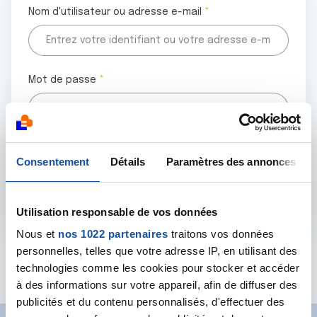
Nom d'utilisateur ou adresse e-mail
Mot de passe
Tous les champs marqués d'un astérisque (
*
) sont
Consentement
Détails
Paramètres des annonces
obligatoires.
Utilisation responsable de vos données
Nous et
nos 1022 partenaires
traitons vos données
personnelles, telles que votre adresse IP, en utilisant des
Mot de passe oublié ?
technologies comme les cookies pour stocker et accéder
à des informations sur votre appareil, afin de diffuser des
publicités et du contenu personnalisés, d'effectuer des