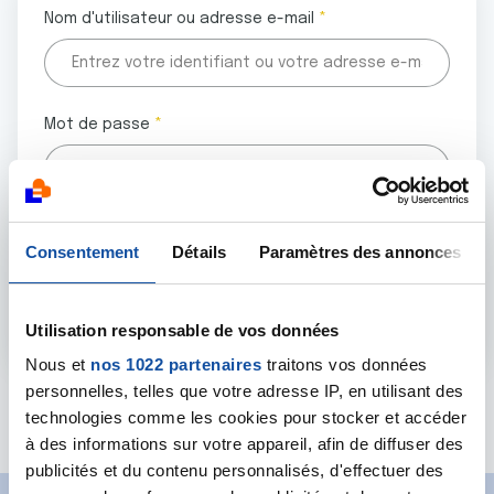
Nom d'utilisateur ou adresse e-mail
Mot de passe
Tous les champs marqués d'un astérisque (
*
) sont
Consentement
Détails
Paramètres des annonces
obligatoires.
Utilisation responsable de vos données
Nous et
nos 1022 partenaires
traitons vos données
personnelles, telles que votre adresse IP, en utilisant des
Mot de passe oublié ?
technologies comme les cookies pour stocker et accéder
à des informations sur votre appareil, afin de diffuser des
publicités et du contenu personnalisés, d'effectuer des