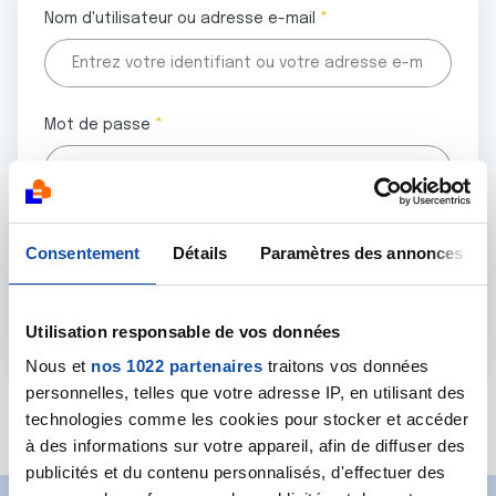
Nom d'utilisateur ou adresse e-mail
Mot de passe
Tous les champs marqués d'un astérisque (
*
) sont
Consentement
Détails
Paramètres des annonces
obligatoires.
Utilisation responsable de vos données
Nous et
nos 1022 partenaires
traitons vos données
personnelles, telles que votre adresse IP, en utilisant des
Mot de passe oublié ?
technologies comme les cookies pour stocker et accéder
à des informations sur votre appareil, afin de diffuser des
publicités et du contenu personnalisés, d'effectuer des