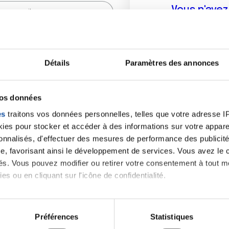
Vous n'ave
Créer un compte vous p
sur le fo
Détails
Paramètres des annonces
(
*
) sont obligatoires.
vos données
es
traitons vos données personnelles, telles que votre adresse IP,
es pour stocker et accéder à des informations sur votre appareil
sonnalisés, d'effectuer des mesures de performance des publicité
e, favorisant ainsi le développement de services. Vous avez le ch
ités. Vous pouvez modifier ou retirer votre consentement à tout 
es ou en cliquant sur l'icône de confidentialité.
imerions également :
tions sur votre localisation géographique qui peuvent être précis
Préférences
Statistiques
eil en l'analysant activement pour en relever les caractéristique