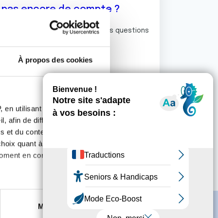
z pas encore de compte ?
ermet de commenter et poser vos questions
rum de discussion de la Ligue.
À propos des cookies
S'inscrire
 en utilisant des
, afin de diffuser des
s et du contenu, ainsi que de
oix quant à l'utilisation de
moment en consultant la
es à plusieurs mètres près
Marketing
s spécifiques (empreintes