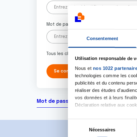
Mot de passe
Consentement
Tous les champs marqués d'un astérisque 
Utilisation responsable de 
Nous et
nos 1022 partenair
technologies comme les cooki
publicités et du contenu per
réaliser des études d’audienc
vos données et à leurs final
Mot de passe oublié ?
Déclaration relative aux cooki
Si vous le permettez, nous a
S
Collecter des informa
Nécessaires
é
Identifier votre appar