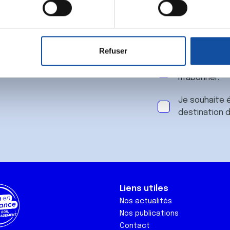
 notre
aitement de vos données personnelles et définir vos préférences
er ou retirer votre consentement à tout moment à partir de la dé
Refuser
e personnaliser le contenu et les annonces, d'offrir des fonctio
J'accepte le
rafic. Nous partageons également des informations sur l'utilisati
m'abonner.
, de publicité et d'analyse, qui peuvent combiner celles-ci avec
ils ont collectées lors de votre utilisation de leurs services.
Je souhaite é
destination 
Liens utiles
Nos actualités
Nos publications
Contact