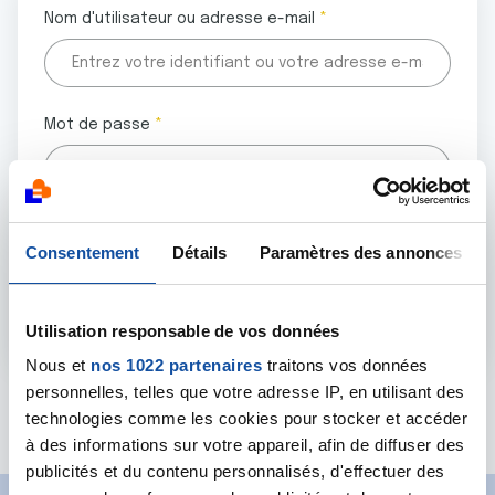
Nom d'utilisateur ou adresse e-mail
Mot de passe
Tous les champs marqués d'un astérisque (
*
) sont
Consentement
Détails
Paramètres des annonces
obligatoires.
Utilisation responsable de vos données
Nous et
nos 1022 partenaires
traitons vos données
personnelles, telles que votre adresse IP, en utilisant des
Mot de passe oublié ?
technologies comme les cookies pour stocker et accéder
à des informations sur votre appareil, afin de diffuser des
publicités et du contenu personnalisés, d'effectuer des