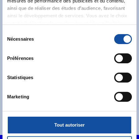
mesures de performance des publicités et du contenu,
ainsi que de réaliser des études d’audience, favorisant
Abonnez-vous à notre
ainsi le développement de services. Vous avez le choix
newsletter
quant à l'utilisation de vos données et à leurs finalités.
Vous pouvez modifier ou retirer votre consentement à
S
Recevez l’actualité de la Ligue.
tout moment en consultant la Déclaration relative aux
Nécessaires
é
cookies ou en cliquant sur l'icône de confidentialité.
l
e
Préférences
Si vous le permettez, nous aimerions également :
c
Collecter des informations sur votre localisation
t
géographique qui peuvent être précises à plusieurs
i
Statistiques
mètres près
J'accepte les
conditions générales
et souhaite
o
Identifier votre appareil en l'analysant activement
m'abonner.
n
Marketing
pour en relever les caractéristiques spécifiques
d
Je souhaite également recevoir l'actualité à
(empreintes digitales).
u
destination des entreprises.
c
Pour en savoir plus sur le traitement de vos données
o
personnelles et définir vos préférences, reportez-vous à
Tout autoriser
n
la
section « Détails »
. Vous pouvez modifier ou retirer
s
votre consentement à tout moment à partir de la