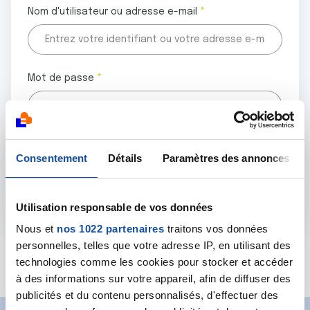
Nom d'utilisateur ou adresse e-mail
Mot de passe
Tous les champs marqués d'un astérisque (
*
) sont
Consentement
Détails
Paramètres des annonces
obligatoires.
Utilisation responsable de vos données
Nous et
nos 1022 partenaires
traitons vos données
personnelles, telles que votre adresse IP, en utilisant des
Mot de passe oublié ?
technologies comme les cookies pour stocker et accéder
à des informations sur votre appareil, afin de diffuser des
publicités et du contenu personnalisés, d'effectuer des