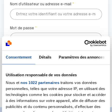
Nom d'utilisateur ou adresse e-mail
Mot de passe
Tous les champs marqués d'un astérisque (
*
) sont
Consentement
Détails
Paramètres des annonces
obligatoires.
Utilisation responsable de vos données
Nous et
nos 1022 partenaires
traitons vos données
personnelles, telles que votre adresse IP, en utilisant des
Mot de passe oublié ?
technologies comme les cookies pour stocker et accéder
à des informations sur votre appareil, afin de diffuser des
publicités et du contenu personnalisés, d'effectuer des