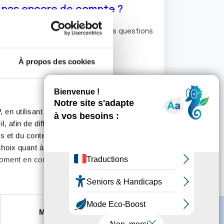
z pas encore de compte ?
ermet de commenter et poser vos questions
rum de discussion de la Ligue.
À propos des cookies
S'inscrire
 en utilisant des
, afin de diffuser des
s et du contenu, ainsi que de
oix quant à l'utilisation de
moment en consultant la
es à plusieurs mètres près
Marketing
s spécifiques (empreintes