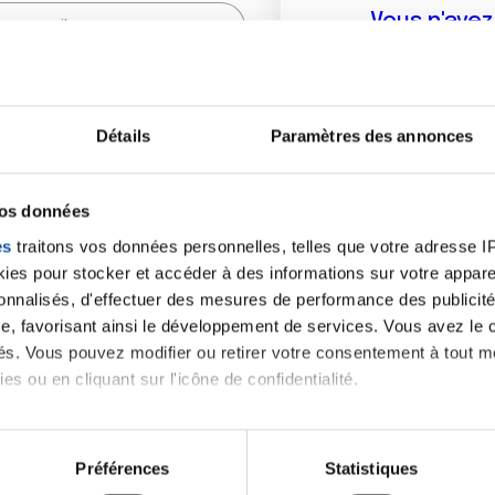
Vous n'ave
Créer un compte vous p
sur le fo
Détails
Paramètres des annonces
(
*
) sont obligatoires.
vos données
es
traitons vos données personnelles, telles que votre adresse IP,
es pour stocker et accéder à des informations sur votre appareil
sonnalisés, d'effectuer des mesures de performance des publicité
e, favorisant ainsi le développement de services. Vous avez le ch
ités. Vous pouvez modifier ou retirer votre consentement à tout 
es ou en cliquant sur l'icône de confidentialité.
imerions également :
tions sur votre localisation géographique qui peuvent être précis
Préférences
Statistiques
eil en l'analysant activement pour en relever les caractéristique