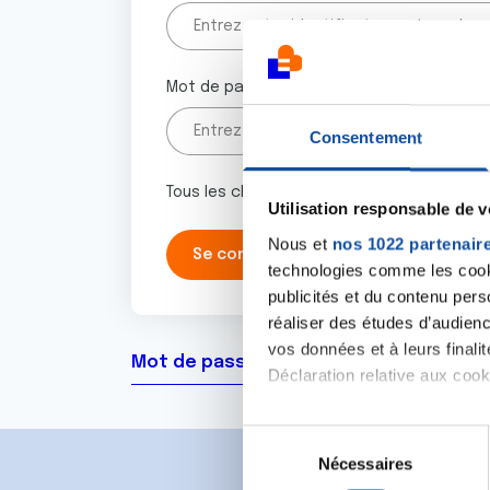
Mot de passe
Consentement
Tous les champs marqués d'un astérisque 
Utilisation responsable de 
Nous et
nos 1022 partenair
technologies comme les cooki
publicités et du contenu per
réaliser des études d’audienc
vos données et à leurs final
Mot de passe oublié ?
Déclaration relative aux cooki
Si vous le permettez, nous a
S
Collecter des informa
Nécessaires
é
Identifier votre appar