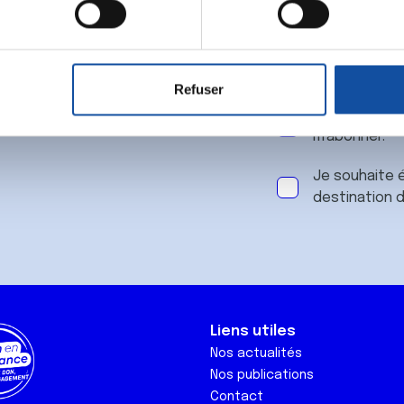
 notre
aitement de vos données personnelles et définir vos préférences
er ou retirer votre consentement à tout moment à partir de la dé
Refuser
e personnaliser le contenu et les annonces, d'offrir des fonctio
J'accepte le
rafic. Nous partageons également des informations sur l'utilisati
m'abonner.
, de publicité et d'analyse, qui peuvent combiner celles-ci avec
ils ont collectées lors de votre utilisation de leurs services.
Je souhaite é
destination 
Liens utiles
Nos actualités
Nos publications
Contact