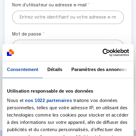
Nom d'utilisateur ou adresse e-mail
Mot de passe
Tous les champs marqués d'un astérisque (
*
) sont
Consentement
Détails
Paramètres des annonces
obligatoires.
Utilisation responsable de vos données
Nous et
nos 1022 partenaires
traitons vos données
personnelles, telles que votre adresse IP, en utilisant des
Mot de passe oublié ?
technologies comme les cookies pour stocker et accéder
à des informations sur votre appareil, afin de diffuser des
publicités et du contenu personnalisés, d'effectuer des