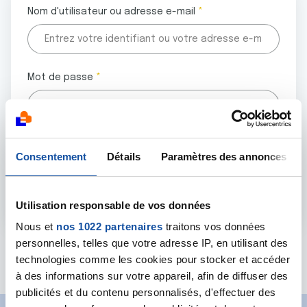
Nom d'utilisateur ou adresse e-mail
Mot de passe
Tous les champs marqués d'un astérisque (
*
) sont
Consentement
Détails
Paramètres des annonces
obligatoires.
Utilisation responsable de vos données
Nous et
nos 1022 partenaires
traitons vos données
personnelles, telles que votre adresse IP, en utilisant des
Mot de passe oublié ?
technologies comme les cookies pour stocker et accéder
à des informations sur votre appareil, afin de diffuser des
publicités et du contenu personnalisés, d'effectuer des