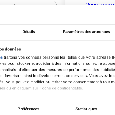
Vous n'ave
Créer un compte vous p
sur le fo
Détails
Paramètres des annonces
(
*
) sont obligatoires.
vos données
es
traitons vos données personnelles, telles que votre adresse IP,
es pour stocker et accéder à des informations sur votre appareil
sonnalisés, d'effectuer des mesures de performance des publicité
e, favorisant ainsi le développement de services. Vous avez le ch
ités. Vous pouvez modifier ou retirer votre consentement à tout 
es ou en cliquant sur l'icône de confidentialité.
imerions également :
tions sur votre localisation géographique qui peuvent être précis
Préférences
Statistiques
eil en l'analysant activement pour en relever les caractéristique