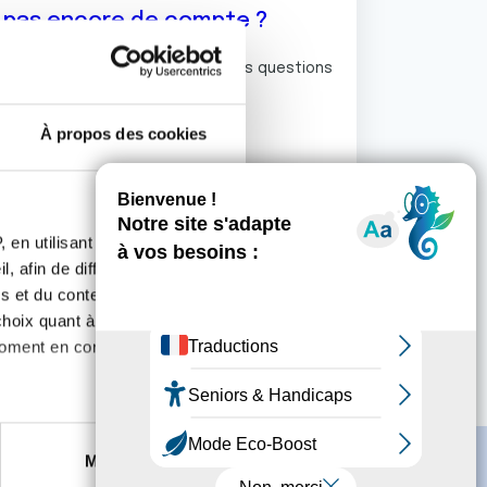
z pas encore de compte ?
ermet de commenter et poser vos questions
rum de discussion de la Ligue.
À propos des cookies
S'inscrire
 en utilisant des
, afin de diffuser des
s et du contenu, ainsi que de
oix quant à l'utilisation de
moment en consultant la
es à plusieurs mètres près
Marketing
s spécifiques (empreintes