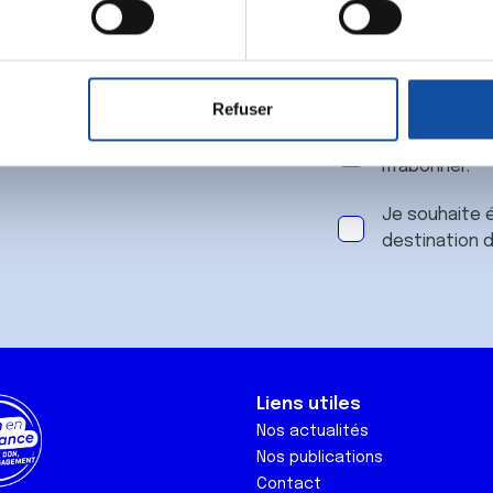
 notre
aitement de vos données personnelles et définir vos préférences
er ou retirer votre consentement à tout moment à partir de la dé
Refuser
e personnaliser le contenu et les annonces, d'offrir des fonctio
J'accepte le
rafic. Nous partageons également des informations sur l'utilisati
m'abonner.
, de publicité et d'analyse, qui peuvent combiner celles-ci avec
ils ont collectées lors de votre utilisation de leurs services.
Je souhaite é
destination 
Liens utiles
Nos actualités
Nos publications
Contact