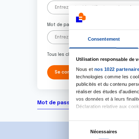
Mot de passe
Consentement
Tous les champs marqués d'un astérisque 
Utilisation responsable de 
Nous et
nos 1022 partenair
technologies comme les cooki
publicités et du contenu per
réaliser des études d’audienc
vos données et à leurs final
Mot de passe oublié ?
Déclaration relative aux cooki
Si vous le permettez, nous a
S
Collecter des informa
Nécessaires
é
Identifier votre appar