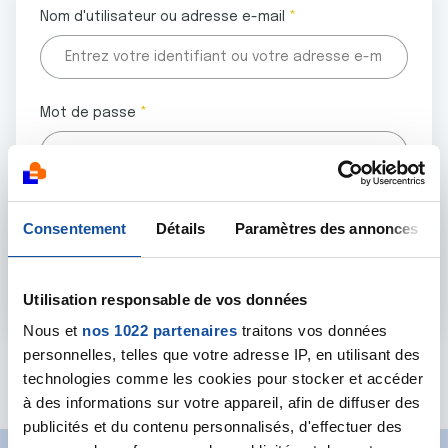
Nom d'utilisateur ou adresse e-mail
Mot de passe
Tous les champs marqués d'un astérisque (
*
) sont
Consentement
Détails
Paramètres des annonces
obligatoires.
Utilisation responsable de vos données
Nous et
nos 1022 partenaires
traitons vos données
personnelles, telles que votre adresse IP, en utilisant des
Mot de passe oublié ?
technologies comme les cookies pour stocker et accéder
à des informations sur votre appareil, afin de diffuser des
publicités et du contenu personnalisés, d'effectuer des