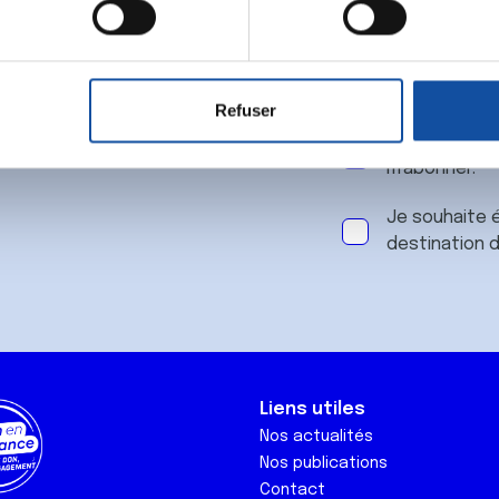
 notre
aitement de vos données personnelles et définir vos préférences
er ou retirer votre consentement à tout moment à partir de la dé
Refuser
e personnaliser le contenu et les annonces, d'offrir des fonctio
J'accepte le
rafic. Nous partageons également des informations sur l'utilisati
m'abonner.
, de publicité et d'analyse, qui peuvent combiner celles-ci avec
ils ont collectées lors de votre utilisation de leurs services.
Je souhaite é
destination 
Liens utiles
Nos actualités
Nos publications
Contact