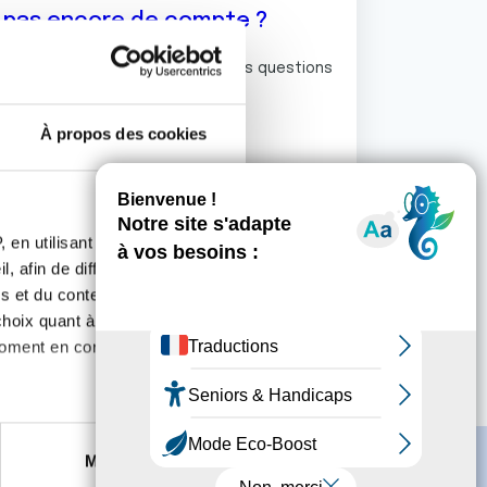
z pas encore de compte ?
ermet de commenter et poser vos questions
rum de discussion de la Ligue.
À propos des cookies
S'inscrire
 en utilisant des
, afin de diffuser des
s et du contenu, ainsi que de
oix quant à l'utilisation de
moment en consultant la
es à plusieurs mètres près
Marketing
s spécifiques (empreintes