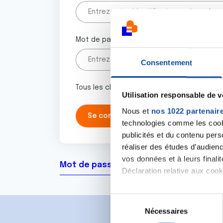
Mot de passe
Consentement
Tous les champs marqués d'un astérisque 
Utilisation responsable de 
Nous et
nos 1022 partenair
technologies comme les cooki
publicités et du contenu per
réaliser des études d’audienc
vos données et à leurs final
Mot de passe oublié ?
Déclaration relative aux cooki
Si vous le permettez, nous a
S
Collecter des informa
Nécessaires
é
Identifier votre appar