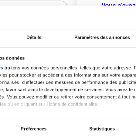
Vous n'ave
Créer un compte vous p
sur le fo
Détails
Paramètres des annonces
(
*
) sont obligatoires.
vos données
es
traitons vos données personnelles, telles que votre adresse IP,
es pour stocker et accéder à des informations sur votre appareil
sonnalisés, d'effectuer des mesures de performance des publicité
e, favorisant ainsi le développement de services. Vous avez le ch
ités. Vous pouvez modifier ou retirer votre consentement à tout 
es ou en cliquant sur l'icône de confidentialité.
imerions également :
tions sur votre localisation géographique qui peuvent être précis
Préférences
Statistiques
eil en l'analysant activement pour en relever les caractéristique