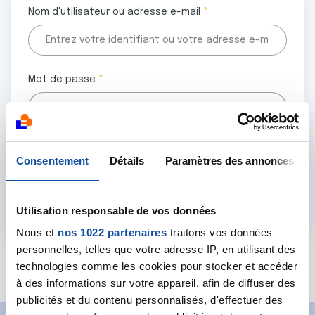
Nom d'utilisateur ou adresse e-mail
Mot de passe
Tous les champs marqués d'un astérisque (
*
) sont
Consentement
Détails
Paramètres des annonces
obligatoires.
Utilisation responsable de vos données
Nous et
nos 1022 partenaires
traitons vos données
personnelles, telles que votre adresse IP, en utilisant des
Mot de passe oublié ?
technologies comme les cookies pour stocker et accéder
à des informations sur votre appareil, afin de diffuser des
publicités et du contenu personnalisés, d'effectuer des