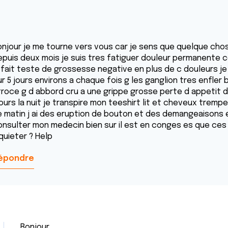
onjour je me tourne vers vous car je sens que quelque ch
epuis deux mois je suis tres fatiguer douleur permanente 
i fait teste de grossesse negative en plus de c douleurs je
r 5 jours environs a chaque fois g les ganglion tres enfler
troce g d abbord cru a une grippe grosse perte d appetit d
jours la nuit je transpire mon teeshirt lit et cheveux tremp
e matin j ai des eruption de bouton et des demangeaisons 
onsulter mon medecin bien sur il est en conges es que ces
quieter ? Help
épondre
Bonjour,