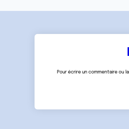
e
n
t
e
m
e
n
t
Pour écrire un commentaire ou l