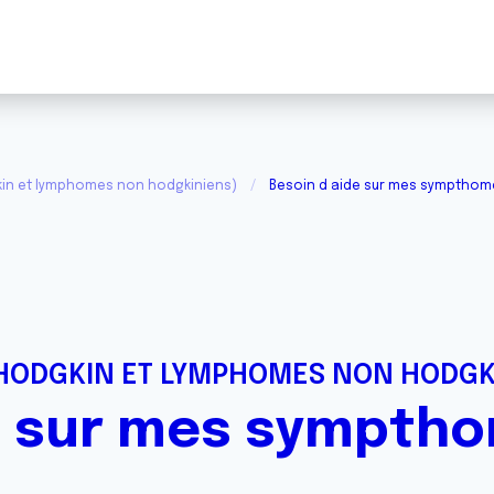
in et lymphomes non hodgkiniens)
Besoin d aide sur mes sympthom
HODGKIN ET LYMPHOMES NON HODGK
e sur mes sympth