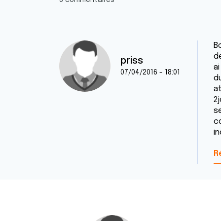
6 commentaires
B
d
priss
a
07/04/2016 - 18:01
du
a
2
s
c
in
R