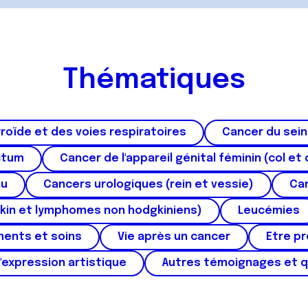
Thématiques
roïde et des voies respiratoires
Cancer du sein
ctum
Cancer de l'appareil génital féminin (col et 
au
Cancers urologiques (rein et vessie)
Can
kin et lymphomes non hodgkiniens)
Leucémies
ments et soins
Vie après un cancer
Etre p
'expression artistique
Autres témoignages et 