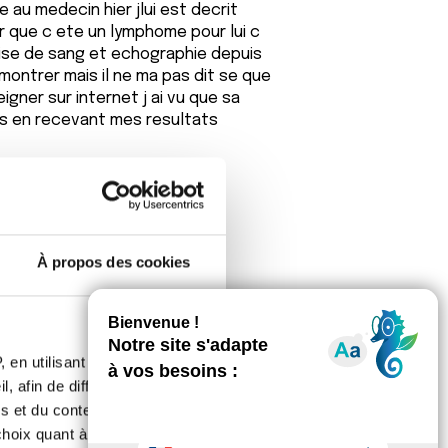
au medecin hier jlui est decrit
ur que c ete un lymphome pour lui c
prise de sang et echographie depuis
 montrer mais il ne ma pas dit se que
igner sur internet j ai vu que sa
pkus en recevant mes resultats
À propos des cookies
ng tout est dans les normes sauf crp
ion qui est de 25mm (<10) la
 en utilisant des
, afin de diffuser des
s et du contenu, ainsi que de
oix quant à l'utilisation de