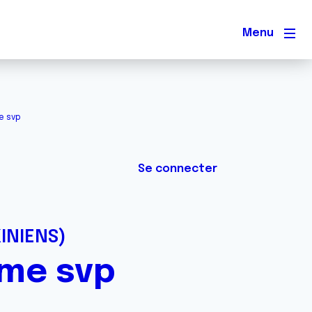
Men
e svp
Se connecter
INIENS)
ome svp