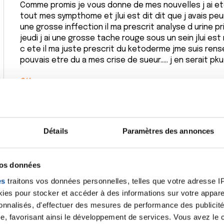
Comme promis je vous donne de mes nouvelles j ai ete 
tout mes sympthome et jlui est dit dit que j avais pe
une grosse inffection il ma prescrit analyse d urine 
jeudi j ai une grosse tache rouge sous un sein jlui est
c ete il ma juste prescrit du ketoderme jme suis rense
pouvais etre du a mes crise de sueur..... j en serait 
Citer
Détails
Paramètres des annonces
Bonjour resultat recu rien dans les urines dans le sa
qui est a 13'6mg/l (<5.0) et ma vitesse de sedimentat
vos données
premiere heure
es
traitons vos données personnelles, telles que votre adresse IP,
cdlt
es pour stocker et accéder à des informations sur votre appareil
Citer
sonnalisés, d'effectuer des mesures de performance des publicité
e, favorisant ainsi le développement de services. Vous avez le ch