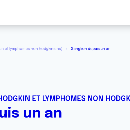
in et lymphomes non hodgkiniens)
Ganglion depuis un an
HODGKIN ET LYMPHOMES NON HODGK
uis un an