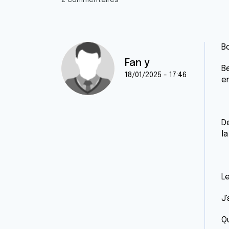
2 commentaires
Bo
Fan y
Be
18/01/2025 - 17:46
e
De
l
L
J
Q