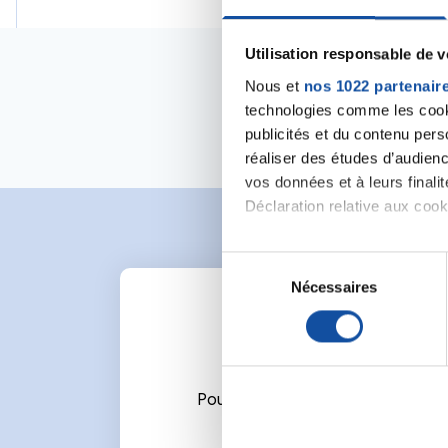
Utilisation responsable de 
Nous et
nos 1022 partenair
technologies comme les cooki
publicités et du contenu per
réaliser des études d’audienc
vos données et à leurs final
Déclaration relative aux cooki
Si vous le permettez, nous a
S
Collecter des informa
Nécessaires
é
Identifier votre appar
l
digitales).
e
Pour en savoir plus sur le tr
c
Détails »
. Vous pouvez modifi
t
Pour écrire un commentaire ou l
i
Les cookies nous permettent d
o