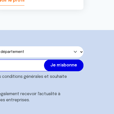
Voir le profil
Voir le pr
s
conditions générales
et souhaite
galement recevoir l'actualité à
des entreprises.