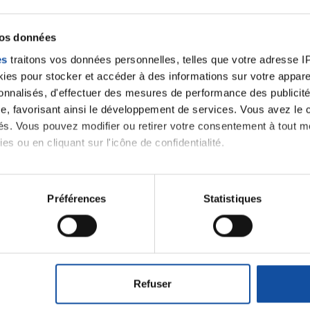
vos données
es
traitons vos données personnelles, telles que votre adresse IP,
es pour stocker et accéder à des informations sur votre appareil
sonnalisés, d'effectuer des mesures de performance des publicité
e, favorisant ainsi le développement de services. Vous avez le ch
ités. Vous pouvez modifier ou retirer votre consentement à tout 
es ou en cliquant sur l'icône de confidentialité.
imerions également :
tions sur votre localisation géographique qui peuvent être précis
Préférences
Statistiques
eil en l'analysant activement pour en relever les caractéristique
Ecrire un commentair
aitement de vos données personnelles et définir vos préférences
er ou retirer votre consentement à tout moment à partir de la dé
ancer une nouvelle discussion vous aurez besoin de vous 
Refuser
e personnaliser le contenu et les annonces, d'offrir des fonctio