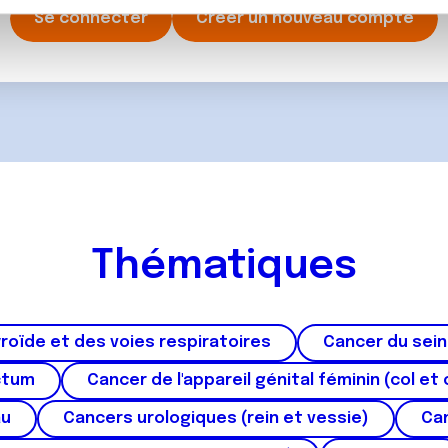
rafic. Nous partageons également des informations sur l'utilisati
Se connecter
Créer un nouveau compte
, de publicité et d'analyse, qui peuvent combiner celles-ci avec
ils ont collectées lors de votre utilisation de leurs services.
Thématiques
roïde et des voies respiratoires
Cancer du sein
ctum
Cancer de l'appareil génital féminin (col et 
au
Cancers urologiques (rein et vessie)
Can