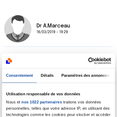
Dr A.Marceau
16/03/2019 - 19:29
Bonjour,
Le protocole de chimiothérapie n'étant pas précisé, je
ne peux pas faire de commentaire particulier, ce
d'autant que votre post est intitulé "leucémie
Consentement
Détails
Paramètres des annonces
lymphocytaire" et que dans le post vous parlez de
maladie de Hodgkin, ce sont deux situations
différentes.
Utilisation responsable de vos données
Je vous suggère de demander des conseils à l'équipe
soignante de votre compagnon.
Nous et
nos 1022 partenaires
traitons vos données
Bien cordialement
personnelles, telles que votre adresse IP, en utilisant des
Dr A.Marceau
technologies comme les cookies pour stocker et accéder