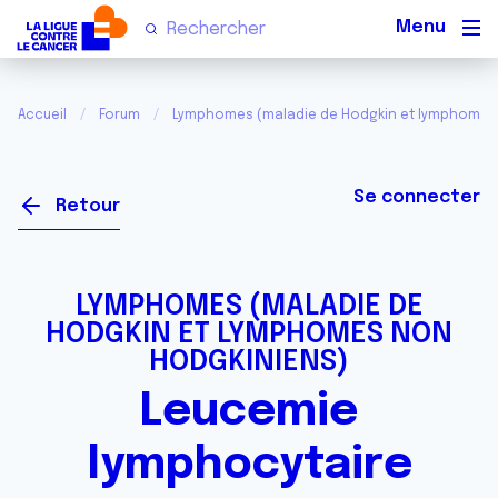
Men
Accueil
Forum
Lymphomes (maladie de Hodgkin et lymphomes
Se connecter
Retour
LYMPHOMES (MALADIE DE
HODGKIN ET LYMPHOMES NON
HODGKINIENS)
Leucemie
lymphocytaire