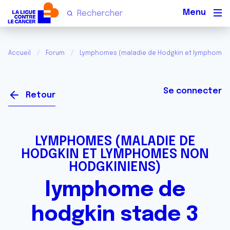
Men
Accueil
Forum
Lymphomes (maladie de Hodgkin et lymphomes
Se connecter
Retour
LYMPHOMES (MALADIE DE
HODGKIN ET LYMPHOMES NON
HODGKINIENS)
lymphome de
hodgkin stade 3