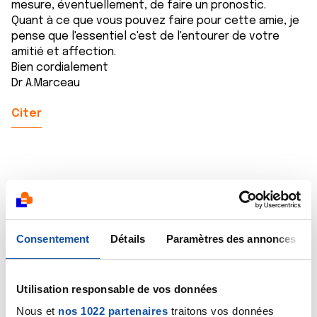
mesure, éventuellement, de faire un pronostic.
Quant à ce que vous pouvez faire pour cette amie, je
pense que l'essentiel c'est de l'entourer de votre
amitié et affection.
Bien cordialement
Dr A.Marceau
Citer
lolo31
13/01/2016 - 16:29
Consentement
Détails
Paramètres des annonces
Utilisation responsable de vos données
Bonjour, Laura 24 ans, j'ai terminé mes traitements le
10 Décembre 2015. J'ai eu la maladie de Hodgkin, c'est
Nous et
nos 1022 partenaires
traitons vos données