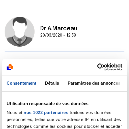
Dr A.Marceau
20/03/2020 - 12:59
Bonjour Cyril,
Si je comprends bien, vous êtes guéri de ce lymphome
de Hodgkin. Vous n'êtes donc pas à risque particulier
de contracter ce virus. En revanche, si vous deviez
Consentement
Détails
Paramètres des annonces
être infecté, vous pourriez être plus vulnérable en
raison d'une fragilité résiduelle due notamment à la
radiothérapie. Donc soyez particulièrement attentif à
Utilisation responsable de vos données
la stricte application des mesures barrières si vous
continuez de travailler, ce qui me semble possible.
Nous et
nos 1022 partenaires
traitons vos données
Bien cordialement
personnelles, telles que votre adresse IP, en utilisant des
Dr A.Marceau
technologies comme les cookies pour stocker et accéder