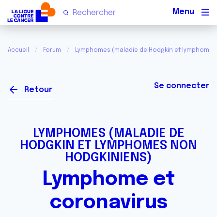
Men
Accueil
Forum
Lymphomes (maladie de Hodgkin et lymphomes
Se connecter
Retour
LYMPHOMES (MALADIE DE
HODGKIN ET LYMPHOMES NON
HODGKINIENS)
Lymphome et
coronavirus