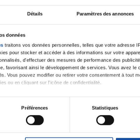
Ecrire un commentair
Détails
Paramètres des annonces
ancer une nouvelle discussion vous aurez besoin de vous 
vos données
Se connecter
Créer un nouveau compte
es
traitons vos données personnelles, telles que votre adresse IP,
es pour stocker et accéder à des informations sur votre appareil
sonnalisés, d'effectuer des mesures de performance des publicité
e, favorisant ainsi le développement de services. Vous avez le ch
ités. Vous pouvez modifier ou retirer votre consentement à tout 
es ou en cliquant sur l'icône de confidentialité.
imerions également :
tions sur votre localisation géographique qui peuvent être précis
Préférences
Statistiques
eil en l'analysant activement pour en relever les caractéristique
Thématiques
aitement de vos données personnelles et définir vos préférences
er ou retirer votre consentement à tout moment à partir de la dé