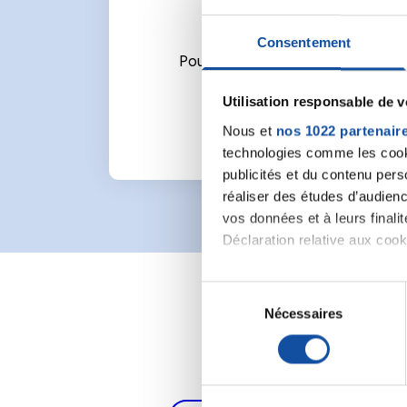
Consentement
Pour écrire un commentaire ou l
Utilisation responsable de 
Nous et
nos 1022 partenair
technologies comme les cooki
publicités et du contenu per
réaliser des études d’audienc
vos données et à leurs final
Déclaration relative aux cooki
Si vous le permettez, nous a
S
Collecter des informa
Nécessaires
é
Identifier votre appar
l
digitales).
e
Pour en savoir plus sur le tr
c
Détails »
. Vous pouvez modifi
t