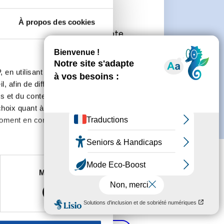
e
À propos des cookies
connecter ou de créer un compte.
 en utilisant des
, afin de diffuser des
s et du contenu, ainsi que de
oix quant à l'utilisation de
moment en consultant la
es à plusieurs mètres près
Marketing
s spécifiques (empreintes
, reportez-vous à la
section «
claration sur les cookies.