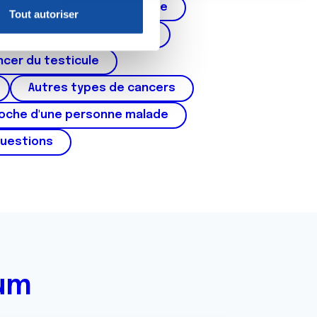
Cancer de la prostate
Tout autoriser
nnalités relatives aux médias
corps de l'utérus, ovaires)
on de notre site avec nos
cer du testicule
 d'autres informations que
Autres types de cancers
roche d'une personne malade
questions
rum