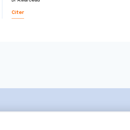
Dr A.Marceau
Citer