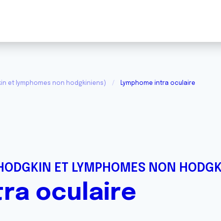
in et lymphomes non hodgkiniens)
Lymphome intra oculaire
HODGKIN ET LYMPHOMES NON HODGK
ra oculaire