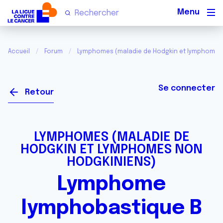
Men
Accueil
Forum
Lymphomes (maladie de Hodgkin et lymphomes
Se connecter
Retour
LYMPHOMES (MALADIE DE
HODGKIN ET LYMPHOMES NON
HODGKINIENS)
Lymphome
lymphobastique B