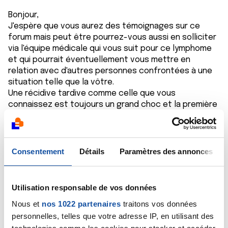
Bonjour,
J'espère que vous aurez des témoignages sur ce
forum mais peut être pourrez-vous aussi en solliciter
via l'équipe médicale qui vous suit pour ce lymphome
et qui pourrait éventuellement vous mettre en
relation avec d'autres personnes confrontées à une
situation telle que la vôtre.
Une récidive tardive comme celle que vous
connaissez est toujours un grand choc et la première
réaction, fréquente, que vous semblez connaître, est
plutôt de baisser les bras. Et puis une fois le choc
encaissé, la combativité revient.
Ce combat mérite d'être de nouveau livré ! Vous avez
Consentement
Détails
Paramètres des annonces
obtenu 8 années de totale rémission, vous pouvez
prétendre à un résultat au moins égal sinon meilleur,
ce d'autant qu'en 8 ans, les traitements en oncologie
Utilisation responsable de vos données
ont considérablement progressé.
Nous et
nos 1022 partenaires
traitons vos données
Dans l'attente de vos futures nouvelles,
personnelles, telles que votre adresse IP, en utilisant des
Bien cordialement
Dr A.Marceau