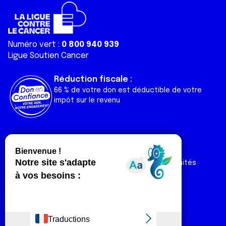
Numéro vert :
0 800 940 939
Ligue Soutien Cancer
Réduction fiscale :
66 % de votre don est déductible de votre
impôt sur le revenu
Liens utiles
Espaces
Nos actualités
Forum
Nos publications
Espace Ligue & comités
Contact
Espace chercheur
Devenir partenaire
Espace presse
Magazine Vivre
Intranet