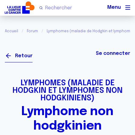
Men
Accueil
Forum
Lymphomes (maladie de Hodgkin et lymphomes
Se connecter
Retour
LYMPHOMES (MALADIE DE
HODGKIN ET LYMPHOMES NON
HODGKINIENS)
Lymphome non
hodgkinien