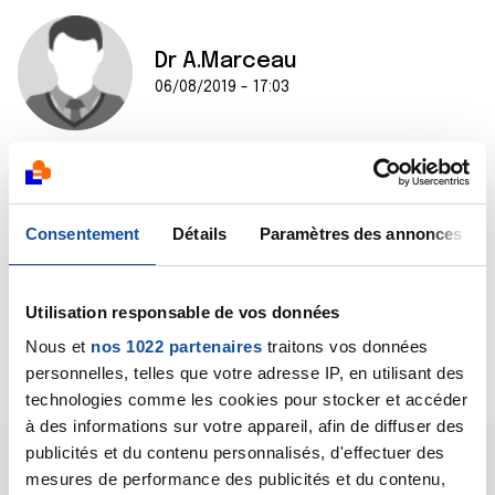
Dr A.Marceau
06/08/2019 - 17:03
Bonjour,
C'est en effet un effet secondaire bien connu de
Consentement
Détails
Paramètres des annonces
certaines chimiothérapies. Il faut le signaler à votre
oncologue.
Bien cordialement
Dr A.Marceau
Utilisation responsable de vos données
Nous et
nos 1022 partenaires
traitons vos données
Citer
personnelles, telles que votre adresse IP, en utilisant des
technologies comme les cookies pour stocker et accéder
à des informations sur votre appareil, afin de diffuser des
publicités et du contenu personnalisés, d'effectuer des
mesures de performance des publicités et du contenu,