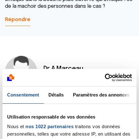
de la machoir des personnes dans le cas ?
Répondre
Dr A.Marceau
28/02/2019 - 17:59
Consentement
Détails
Paramètres des annonces
Bonjour Delphine,
je ne connais pas de cas similaire, j'ignore si vous
Utilisation responsable de vos données
recevrez des témoignages à ce sujet sur ce forum.
Avez-vous posé la question à l'équipe médicale qui
Nous et
nos 1022 partenaires
traitons vos données
assure la prise en charge de votre père ?
personnelles, telles que votre adresse IP, en utilisant des
Bien cordialement