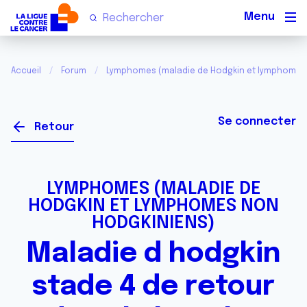
Men
Accueil
Forum
Lymphomes (maladie de Hodgkin et lymphomes
Se connecter
Retour
LYMPHOMES (MALADIE DE
HODGKIN ET LYMPHOMES NON
HODGKINIENS)
Maladie d hodgkin
stade 4 de retour