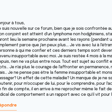
onjour à tous,
e suis nouvelle sur ce forum, bien que je sois confrontée a
on conjoint est atteint d'un lymphome non hodgkiniens, sta
ront lieu la semaine prochaine avant les rayons (pendant un m
mplement parce que j'en peux plus.... Je vis avec lui à l'étra
ersonne à qui me confier et ces derniers temps sont devenus
venu insupportable avec moi. Je suis restée 4 mois à la maiso
puis, rien ne va plus entre nous. Tout est sujet au conflit 
ts... Je n'ai plus le courage de l'affronter en permanence, ni 
ais... Je ne pense pas être la femme insupportable et monst
assager? Un effet de cette maladie? Un manque de je ne sais
outenir, pour m'occuper de lui, pour le comprendre, pour l'
n fin de compte, il en arrive à me reprocher même le fait de
adical de comportement a un rapport avec ce qu'il vit pour l
épondre