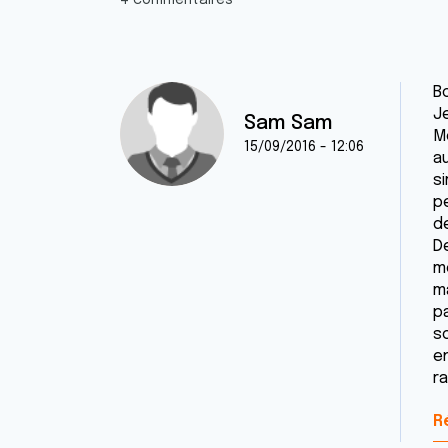
4 commentaires
B
J
Sam Sam
M
15/09/2016 - 12:06
au
si
p
de
De
mo
m
p
s
e
r
R