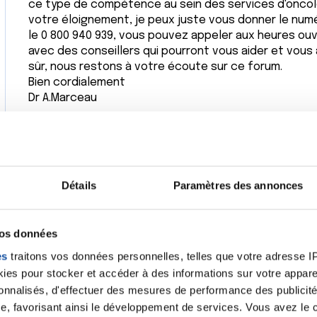
ce type de compétence au sein des services d'oncol
votre éloignement, je peux juste vous donner le numér
le 0 800 940 939, vous pouvez appeler aux heures ou
avec des conseillers qui pourront vous aider et vous 
sûr, nous restons à votre écoute sur ce forum.
Bien cordialement
Dr A.Marceau
Citer
Détails
Paramètres des annonces
Bonjour,
vos données
J'ai été atteinte d'un Lymphome Non Hodgkinien en 2015
es
traitons vos données personnelles, telles que votre adresse IP,
n'ai pas été en couple quand j'ai traversé cette épre
es pour stocker et accéder à des informations sur votre appareil
atteinte et je me suis retournée contre mes proches
sonnalisés, d'effectuer des mesures de performance des publicité
Je suis devenue parano, je ne supportais plus la prés
e, favorisant ainsi le développement de services. Vous avez le ch
Mon traitement c'est également prolongé.