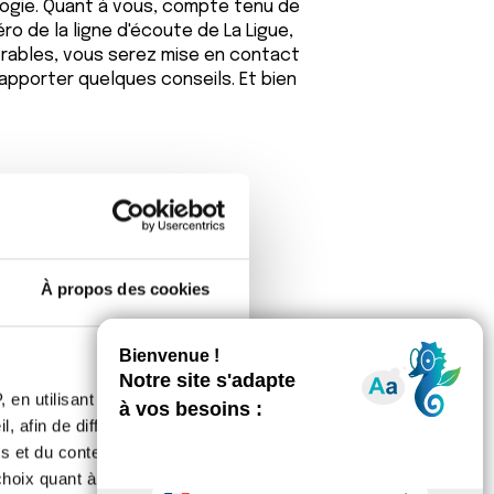
ogie. Quant à vous, compte tenu de
o de la ligne d'écoute de La Ligue,
vrables, vous serez mise en contact
apporter quelques conseils. Et bien
À propos des cookies
 (24 ans ) et en 2001 (10 ans). Je
 en utilisant des
uve, mais j'ai été psychologiquement
, afin de diffuser des
.
s et du contenu, ainsi que de
ence de ma famille autour de moi.
oix quant à l'utilisation de