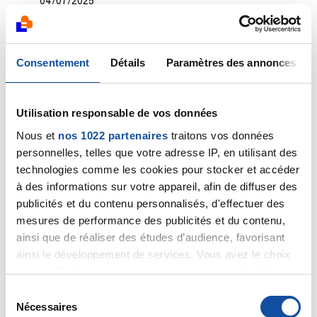
04/07/2025
Commentaire
de la discussion
Biopsie à réaliser
suite examens cancer estomac
Consentement
Détails
Paramètres des annonces
03/07/2025
Commentaire
de la discussion
Biopsie à réaliser
suite examens cancer estomac
Utilisation responsable de vos données
Nous et
nos 1022 partenaires
traitons vos données
02/07/2025
Commentaire
de la discussion
Biopsie à réaliser
personnelles, telles que votre adresse IP, en utilisant des
suite examens cancer estomac
technologies comme les cookies pour stocker et accéder
à des informations sur votre appareil, afin de diffuser des
12/06/2025
publicités et du contenu personnalisés, d'effectuer des
Commentaire
de la discussion
Biopsie à réaliser
mesures de performance des publicités et du contenu,
suite examens cancer estomac
ainsi que de réaliser des études d’audience, favorisant
ainsi le développement de services. Vous avez le choix
12/06/2025
quant à l'utilisation de vos données et à leurs finalités.
Création de la discussion
Biopsie à réaliser suite
Vous pouvez modifier ou retirer votre consentement à
S
examens cancer estomac
tout moment en consultant la Déclaration relative aux
Nécessaires
é