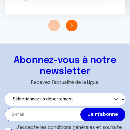
n
notre site avec nos partenaires de médias sociaux, de
t
publicité et d'analyse, qui peuvent combiner celles-ci
avec d'autres informations que vous leur avez fournies
ou qu'ils ont collectées lors de votre utilisation de leurs
services.
Abonnez-vous à notre
newsletter
Recevez l’actualité de la Ligue.
J'accepte les
conditions générales
et souhaite