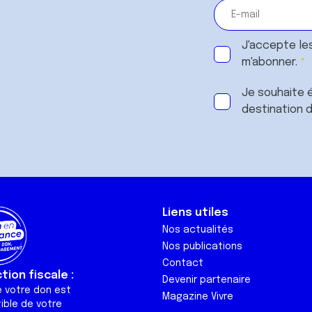
J'accepte le
m'abonner.
Je souhaite é
destination 
Liens utiles
Nos actualités
Nos publications
Contact
ion fiscale :
Devenir partenaire
e votre don est
Magazine Vivre
ible de votre