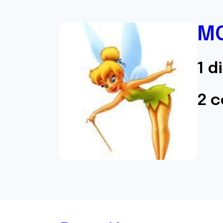
M
1 d
2 