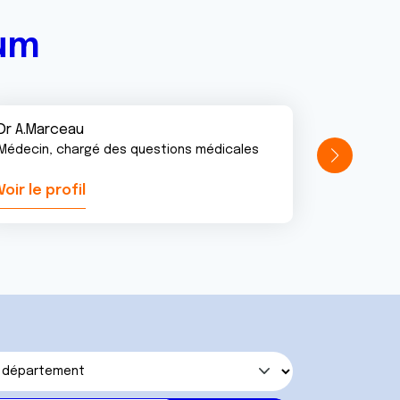
rum
Dr A.Marceau
Médecin, chargé des questions médicales
Voir le profil
Voir le pr