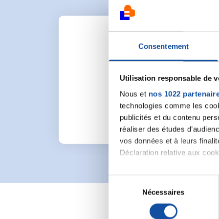
Consentement
Utilisation responsable de 
Pour lancer une nou
Nous et
nos 1022 partenair
technologies comme les cooki
publicités et du contenu per
réaliser des études d’audienc
vos données et à leurs final
Déclaration relative aux cooki
Si vous le permettez, nous a
S
Collecter des informa
Nécessaires
é
Identifier votre appar
l
digitales).
e