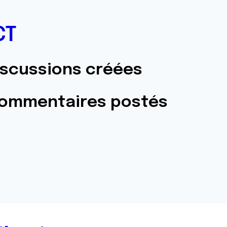
CT
iscussions créées
commentaires postés