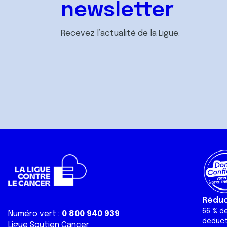
newsletter
Recevez l’actualité de la Ligue.
Réduct
66 % d
Numéro vert :
0 800 940 939
déduct
Ligue Soutien Cancer