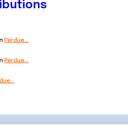
ibutions
on
Perdue...
on
Perdue...
due...