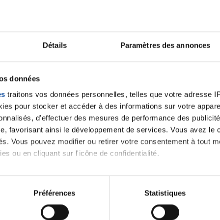
Lancer une discussio
Détails
Paramètres des annonces
vos données
velle discussion, vous aurez besoin de vous connecter ou
es
traitons vos données personnelles, telles que votre adresse IP,
es pour stocker et accéder à des informations sur votre appareil
Se connecter
Créer un nouveau compte
sonnalisés, d'effectuer des mesures de performance des publicité
e, favorisant ainsi le développement de services. Vous avez le ch
ités. Vous pouvez modifier ou retirer votre consentement à tout 
es ou en cliquant sur l'icône de confidentialité.
imerions également :
tions sur votre localisation géographique qui peuvent être précis
Préférences
Statistiques
eil en l'analysant activement pour en relever les caractéristique