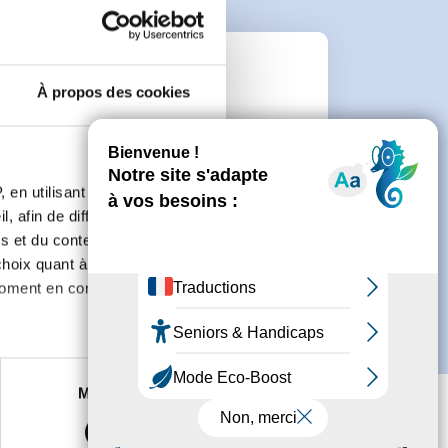
n
À propos des cookies
 de créer un compte.
 en utilisant des
, afin de diffuser des
s et du contenu, ainsi que de
oix quant à l'utilisation de
moment en consultant la
es à plusieurs mètres près
Marketing
s spécifiques (empreintes