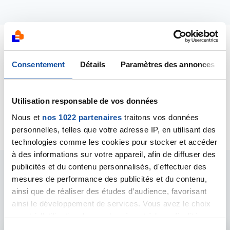
Dernières contributions
Consentement
Détails
Paramètres des annonces
07/04/2021
Création de la discussion
Huile cbd et
Utilisation responsable de vos données
hormonothérapie
Nous et
nos 1022 partenaires
traitons vos données
personnelles, telles que votre adresse IP, en utilisant des
technologies comme les cookies pour stocker et accéder
à des informations sur votre appareil, afin de diffuser des
publicités et du contenu personnalisés, d'effectuer des
Les intervenants du
mesures de performance des publicités et du contenu,
ainsi que de réaliser des études d’audience, favorisant
forum
ainsi le développement de services. Vous avez le choix
quant à l'utilisation de vos données et à leurs finalités.
Vous pouvez modifier ou retirer votre consentement à