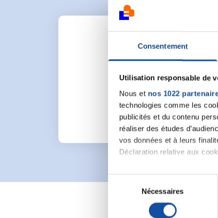
Consentement
Utilisation responsable de 
Pour lancer une nou
Nous et
nos 1022 partenair
technologies comme les cooki
publicités et du contenu per
réaliser des études d’audienc
vos données et à leurs final
Déclaration relative aux cooki
Si vous le permettez, nous a
S
Collecter des informa
Nécessaires
é
Identifier votre appar
l
digitales).
e