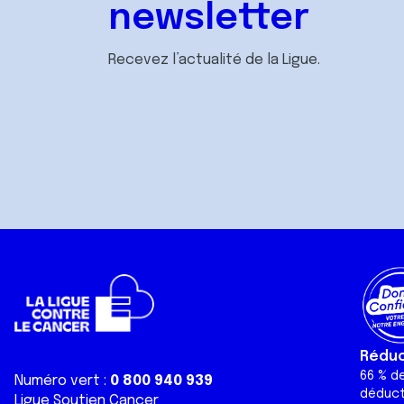
newsletter
Recevez l’actualité de la Ligue.
Réduct
66 % d
Numéro vert :
0 800 940 939
déduct
Ligue Soutien Cancer