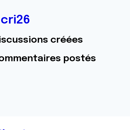
icri26
iscussions créées
commentaires postés