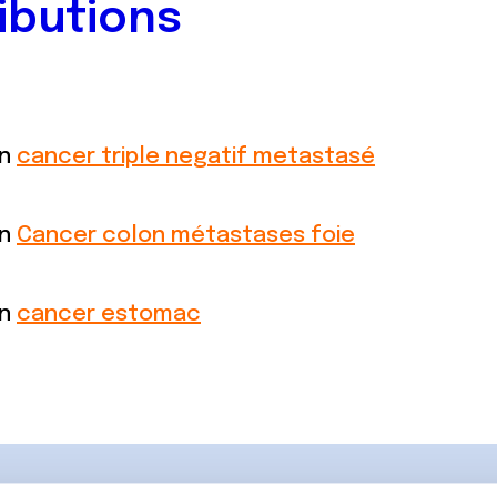
ibutions
on
cancer triple negatif metastasé
on
Cancer colon métastases foie
on
cancer estomac