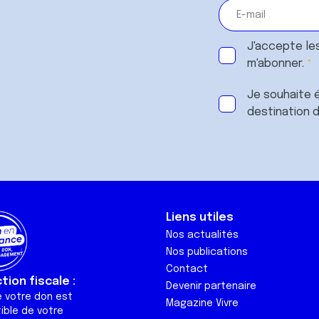
J'accepte le
m'abonner.
Je souhaite é
destination 
Liens utiles
Nos actualités
Nos publications
Contact
ion fiscale :
Devenir partenaire
e votre don est
Magazine Vivre
ible de votre