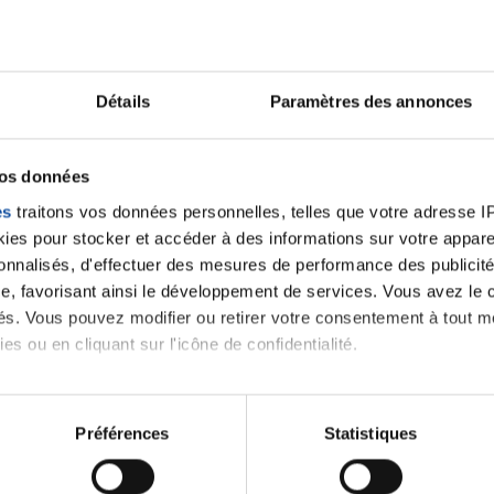
Lancer une discussio
Détails
Paramètres des annonces
vos données
velle discussion, vous aurez besoin de vous connecter ou
es
traitons vos données personnelles, telles que votre adresse IP,
es pour stocker et accéder à des informations sur votre appareil
Se connecter
Créer un nouveau compte
sonnalisés, d'effectuer des mesures de performance des publicité
e, favorisant ainsi le développement de services. Vous avez le ch
ités. Vous pouvez modifier ou retirer votre consentement à tout 
es ou en cliquant sur l'icône de confidentialité.
imerions également :
tions sur votre localisation géographique qui peuvent être précis
Préférences
Statistiques
eil en l'analysant activement pour en relever les caractéristique