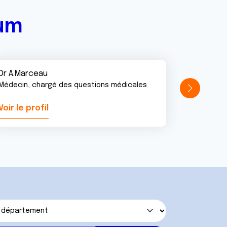
rum
Dr A.Marceau
Médecin, chargé des questions médicales
Voir le profil
Voir le pr