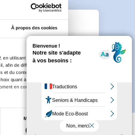
n
À propos des cookies
 de créer un compte.
 en utilisant des
, afin de diffuser des
s et du contenu, ainsi que de
oix quant à l'utilisation de
moment en consultant la
es à plusieurs mètres près
Marketing
s spécifiques (empreintes