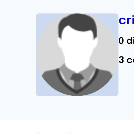
cr
0 d
3 