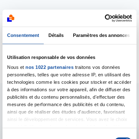
Dernières contributions
Consentement
Détails
Paramètres des annonces
12/07/2021
Utilisation responsable de vos données
Création de la discussion
Cancer du sein recidive
Nous et
nos 1022 partenaires
traitons vos données
personnelles, telles que votre adresse IP, en utilisant des
technologies comme les cookies pour stocker et accéder
à des informations sur votre appareil, afin de diffuser des
publicités et du contenu personnalisés, d'effectuer des
Les intervenants du
mesures de performance des publicités et du contenu,
forum
ainsi que de réaliser des études d’audience, favorisant
ainsi le développement de services. Vous avez le choix
quant à l'utilisation de vos données et à leurs finalités.
Vous pouvez modifier ou retirer votre consentement à
S
Admin forum